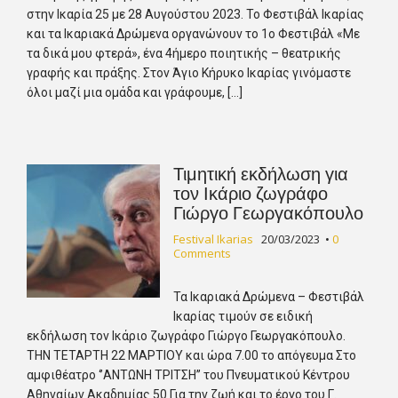
στην Ικαρία 25 με 28 Αυγούστου 2023. Το Φεστιβάλ Ικαρίας
και τα Ικαριακά Δρώμενα οργανώνουν το 1ο Φεστιβάλ «Με
τα δικά μου φτερά», ένα 4ήμερο ποιητικής – θεατρικής
γραφής και πράξης. Στον Άγιο Κήρυκο Ικαρίας γινόμαστε
όλοι μαζί μια ομάδα και γράφουμε, […]
Τιμητική εκδήλωση για
τον Ικάριο ζωγράφο
Γιώργο Γεωργακόπουλο
Festival Ikarias
20/03/2023
•
0
Comments
Τα Ικαριακά Δρώμενα – Φεστιβάλ
Ικαρίας τιμούν σε ειδική
εκδήλωση τον Ικάριο ζωγράφο Γιώργο Γεωργακόπουλο.
ΤΗΝ ΤΕΤΑΡΤΗ 22 ΜΑΡΤΙΟΥ και ώρα 7.00 το απόγευμα Στο
αμφιθέατρο ‘’ΑΝΤΩΝΗ ΤΡΙΤΣΗ’’ του Πνευματικού Κέντρου
Αθηναίων Ακαδημίας 50 Για την ζωή και το έργο του Γ.