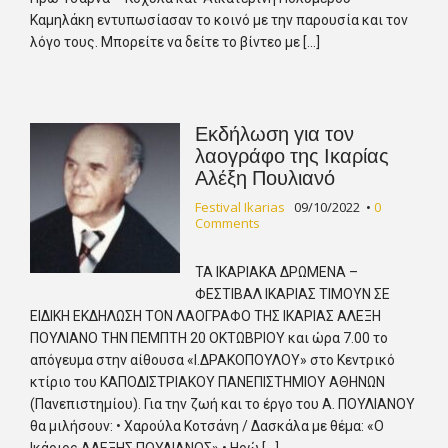
Καμηλάκη εντυπωσίασαν το κοινό με την παρουσία και τον
λόγο τους. Μπορείτε να δείτε το βίντεο με […]
Εκδήλωση για τον
λαογράφο της Ικαρίας
Αλέξη Πουλιανό
Festival Ikarias
09/10/2022
•
0
Comments
TA ΙΚΑΡΙΑΚΑ ΔΡΩΜΕΝΑ –
ΦΕΣΤΙΒΑΛ ΙΚΑΡΙΑΣ ΤΙΜΟΥΝ ΣΕ
ΕΙΔΙΚΗ ΕΚΔΗΛΩΣΗ ΤΟΝ ΛΑΟΓΡΑΦΟ ΤΗΣ ΙΚΑΡΙΑΣ ΑΛΕΞΗ
ΠΟΥΛΙΑΝΟ ΤΗΝ ΠΕΜΠΤΗ 20 ΟΚΤΩΒΡΙΟΥ και ώρα 7.00 το
απόγευμα στην αίθουσα «Ι.ΔΡΑΚΟΠΟΥΛΟΥ» στο Κεντρικό
κτίριο του ΚΑΠΟΔΙΣΤΡΙΑΚΟΥ ΠΑΝΕΠΙΣΤΗΜΙΟΥ ΑΘΗΝΩΝ
(Πανεπιστημίου). Για την ζωή και το έργο του Α. ΠΟΥΛΙΑΝΟΥ
θα μιλήσουν: • Χαρούλα Κοτσάνη / Δασκάλα με θέμα: «Ο