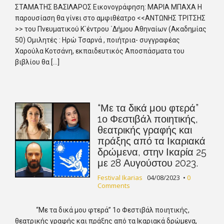
ΣΤΑΜΑΤΗΣ ΒΑΣΙΛΑΡΟΣ Εικονογράφηση: ΜΑΡΙΑ ΜΠΑΧΑ Η
παρουσίαση θα γίνει στο αμφιθέατρο <<ΑΝΤΩΝΗΣ ΤΡΙΤΣΗΣ
>> του Πνευματικού Κ΄έντρου ΄Δήμου Αθηναίων (Ακαδημίας
50) Ομιλητές : Ηρώ Τσαρνά , ποιήτρια- συγγραφέας
Χαρούλα Κοτσάνη, εκπαιδευτικός Αποσπάσματα του
βιβλίου θα […]
“Με τα δικά μου φτερά”
1ο Φεστιβάλ ποιητικής,
θεατρικής γραφής και
πράξης από τα Ικαριακά
δρώμενα, στην Ικαρία 25
με 28 Αυγούστου 2023.
Festival Ikarias
04/08/2023
•
0
Comments
“Με τα δικά μου φτερά” 1ο Φεστιβάλ ποιητικής,
θεατρικής γραφής και πράξης από τα Ικαριακά δρώμενα,