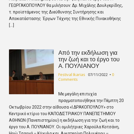
ΓΕΩΡΓΑΚΟΠΟΥΛΟΥ θα μιλήσουν: Δρ. Μιχάλης Δουλγερίδης,
τ. προϊστάμενος της Διεύθυνσης Συντήρησης και
Αποκατάστασης Έργων Τέχνης της Εθνικής Πινακοθήκης
[…]
Από την εκδήλωση για
την ζωή και το έργο του
Α. ΠΟΥΛΙΑΝΟΥ
Festival Ikarias
07/11/2022
•
0
Comments
Με μεγάλη επιτυχία
πραγματοποιήθηκε την Πέμπτη 20
Οκτωβρίου 2022 στην αίθουσα «Ι.ΔΡΑΚΟΠΟΥΛΟΥ» στο
Κεντρικό κτίριο του ΚΑΠΟΔΙΣΤΡΙΑΚΟΥ ΠΑΝΕΠΙΣΤΗΜΙΟΥ
ΑΘΗΝΩΝ (Πανεπιστημίου) η εκδήλωση για την ζωή και το
έργο του Α. ΠΟΥΛΙΑΝΟΥ. Οι ομιλήτριες Χαρούλα Κοτσάνη,
Ηρώ Τσαρνά – Κόχυλα και Αικατερίνη Πολυμέρου –