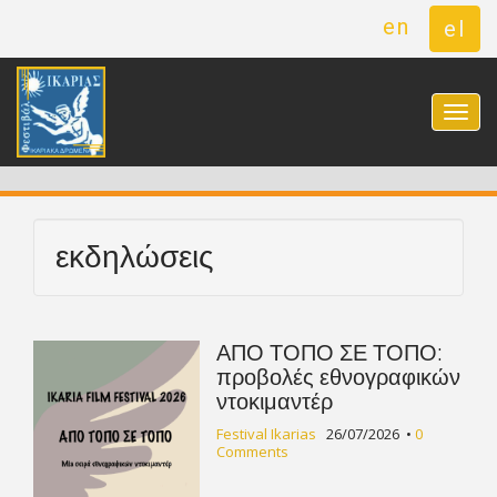
en
el
M
S
k
a
i
i
p
n
t
m
o
e
c
εκδηλώσεις
n
o
n
u
t
e
ΑΠΟ ΤΟΠΟ ΣΕ ΤΟΠΟ:
n
προβολές εθνογραφικών
t
ντοκιμαντέρ
Festival Ikarias
26/07/2026
•
0
Comments