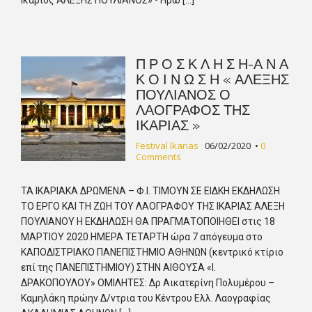
Ικάριος ΑΛΕΞΗΣ ΠΟΥΛΙΑΝΟΣ» • Ηρώ […]
Π Ρ Ο Σ Κ Λ Η Σ Η-Α Ν Α
Κ Ο Ι Ν Ω Σ Η « ΑΛΕΞΗΣ
ΠΟΥΛΙΑΝΟΣ Ο
ΛΑΟΓΡΑΦΟΣ ΤΗΣ
ΙΚΑΡΙΑΣ »
Festival Ikarias
06/02/2020
•
0
Comments
ΤΑ ΙΚΑΡΙΑΚΑ ΔΡΩΜΕΝΑ – Φ.Ι. ΤΙΜΟΥΝ ΣΕ ΕΙΔΚΗ ΕΚΔΗΛΩΣΗ
ΤΟ ΕΡΓΟ ΚΑΙ ΤΗ ΖΩΗ ΤΟΥ ΛΑΟΓΡΑΦΟΥ ΤΗΣ ΙΚΑΡΙΑΣ ΑΛΕΞΗ
ΠΟΥΛΙΑΝΟΥ Η ΕΚΔΗΛΩΣΗ ΘΑ ΠΡΑΓΜΑΤΟΠΟΙΗΘΕΙ στις 18
ΜΑΡΤΙΟΥ 2020 ΗΜΕΡΑ ΤΕΤΑΡΤΗ ώρα 7 απόγευμα στο
ΚΑΠΟΔΙΣΤΡΙΑΚΟ ΠΑΝΕΠΙΣΤΗΜΙΟ ΑΘΗΝΩΝ (κεντρικό κτίριο
επί της ΠΑΝΕΠΙΣΤΗΜΙΟΥ) ΣΤΗΝ ΑΙΘΟΥΣΑ «Ι.
ΔΡΑΚΟΠΟΥΛΟΥ» ΟΜΙΛΗΤΕΣ: Δρ Αικατερίνη Πολυμέρου –
Καμηλάκη πρώην Δ/ντρια του Κέντρου Ελλ. Λαογραφίας