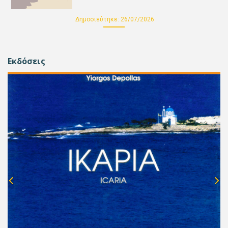
Δημοσιεύτηκε:
26/07/2026
Εκδόσεις
P
N
r
e
e
x
v
t