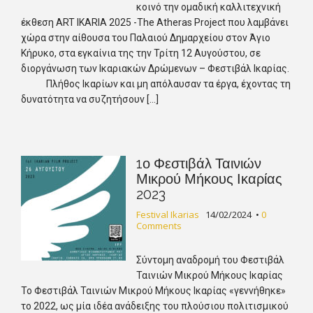
κοινό την ομαδική καλλιτεχνική
έκθεση ART IKARIA 2025 -The Atheras Project που λαμβάνει
χώρα στην αίθουσα του Παλαιού Δημαρχείου στον Άγιο
Κήρυκο, στα εγκαίνια της την Τρίτη 12 Αυγούστου, σε
διοργάνωση των Ικαριακών Δρώμενων – Φεστιβάλ Ικαρίας.
Πλήθος Ικαρίων και μη απόλαυσαν τα έργα, έχοντας τη
δυνατότητα να συζητήσουν […]
1ο Φεστιβάλ Ταινιών
Μικρού Μήκους Ικαρίας
2023
Festival Ikarias
14/02/2024
•
0
Comments
Σύντομη αναδρομή του Φεστιβάλ
Ταινιών Μικρού Μήκους Ικαρίας
Το Φεστιβάλ Ταινιών Μικρού Μήκους Ικαρίας «γεννήθηκε»
το 2022, ως μία ιδέα ανάδειξης του πλούσιου πολιτισμικού